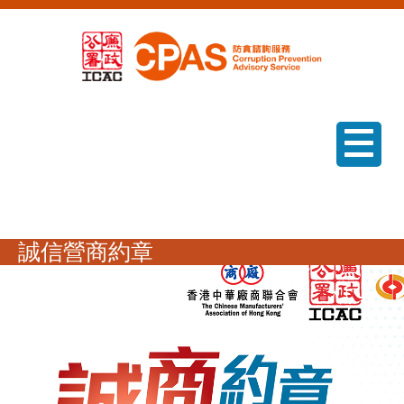
菜單
誠信營商約章