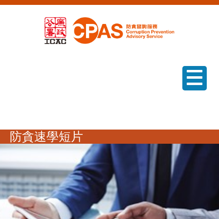
菜單
防貪速學短片