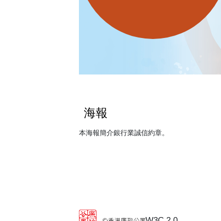
海報
本海報簡介銀行業誠信約章。
W3C 2.0