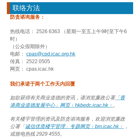
联络方法
防贪谘询服务：
热线电话： 2526 6363 （星期一至五上午9时至下午6
时）
（公众假期除外）
电邮：
cpas@cpd.icac.org.hk
传真： 2522 0505
网页： cpas.icac.hk
我们承诺于两个工作天内回覆
如欲
获得有关商业道德的资讯，请
浏览廉政公署
「香
港商业道德发展中心」网页﹙hkbedc.icac.hk﹚
。
有关楼宇管理的资讯及防贪谘询服务，欢迎浏览廉政
公署「
诚信优质楼宇管理」专题网页﹙bm.icac.hk﹚
，
或致电热线 2929 4555。