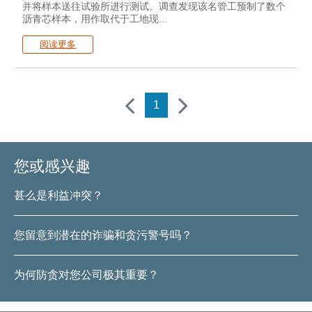
并将样本送往试验所进行测试。调查发现该名管工预制了数个
沥青芯样本，用作取代于工地现...
阅读更多
上一页
下一页
1
您或感兴趣
甚么是利益冲突？
您留意到潜在的诈骗和贪污警号吗？
为何防贪对您公司极其重要？