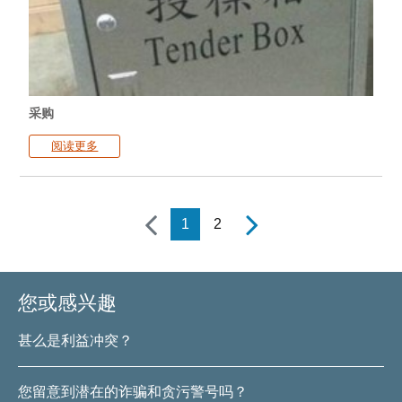
采购
阅读更多
上一页
下一页
1
2
您或感兴趣
甚么是利益冲突？
您留意到潜在的诈骗和贪污警号吗？